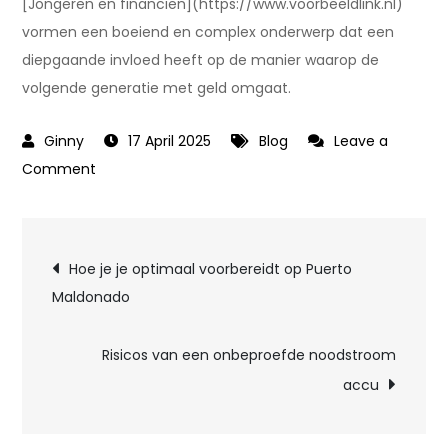
[Jongeren en financiën](https://www.voorbeeldlink.nl)
vormen een boeiend en complex onderwerp dat een
diepgaande invloed heeft op de manier waarop de
volgende generatie met geld omgaat.
17 April 2025
Blog
Leave a
on
Comment
De
Nieuwe
Post
Generatie:
Hoe je je optimaal voorbereidt op Puerto
Hoe
Maldonado
navigation
Jongeren
Omgaan
Risicos van een onbeproefde noodstroom
met
accu
Financiën
in