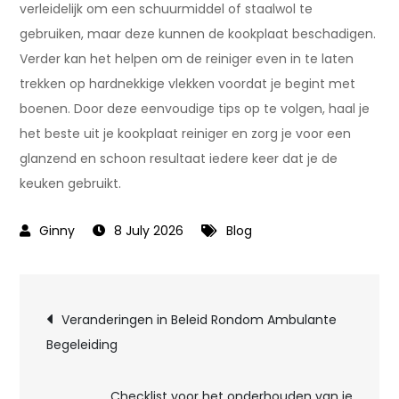
verleidelijk om een schuurmiddel of staalwol te
gebruiken, maar deze kunnen de kookplaat beschadigen.
Verder kan het helpen om de reiniger even in te laten
trekken op hardnekkige vlekken voordat je begint met
boenen. Door deze eenvoudige tips op te volgen, haal je
het beste uit je kookplaat reiniger en zorg je voor een
glanzend en schoon resultaat iedere keer dat je de
keuken gebruikt.
8 July 2026
Blog
Post
Veranderingen in Beleid Rondom Ambulante
Begeleiding
navigation
Checklist voor het onderhouden van je