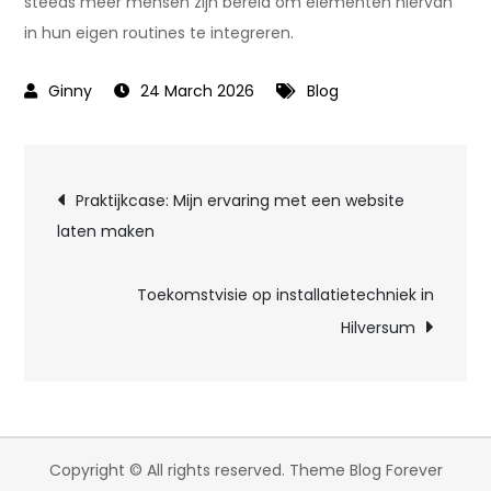
steeds meer mensen zijn bereid om elementen hiervan
in hun eigen routines te integreren.
24 March 2026
Blog
Post
Praktijkcase: Mijn ervaring met een website
laten maken
navigation
Toekomstvisie op installatietechniek in
Hilversum
Copyright © All rights reserved. Theme Blog Forever