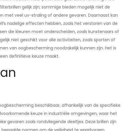
ilterbrillen gelijk zijn; sommige bieden mogelijk niet de
en met veel uv-straling of andere gevaren. Daarnaast kan
 zelfs nadelige effecten hebben, zoals het verstoren van de
nsen die kleuren moet onderscheiden, zoals kunstenaars of
lijk niet geschikt voor alle activiteiten, zoals sporten of
men van oogbescherming noodzakelijk kunnen zijn. Het is
 een definitieve keuze maakt.
van
g
or oogbescherming beschikbaar, afhankelijk van de specifieke
veelvoorkomende keuze in industriële omgevingen, waar het
e gevaren zoals rondvliegende deeltjes. Deze brillen zijn
 bepaalde normen om de veiligheid te waarborgen.