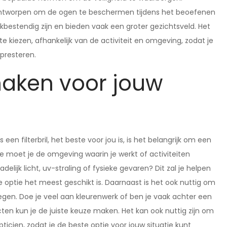
ijn ontworpen om de ogen te beschermen tijdens het beoefenen
kbestendig zijn en bieden vaak een groter gezichtsveld. Het
 kiezen, afhankelijk van de activiteit en omgeving, zodat je
presteren.
maken voor jouw
n filterbril, het beste voor jou is, is het belangrijk om een
 moet je de omgeving waarin je werkt of activiteiten
lijk licht, uv-straling of fysieke gevaren? Dit zal je helpen
ere optie het meest geschikt is. Daarnaast is het ook nuttig om
gen. Doe je veel aan kleurenwerk of ben je vaak achter een
en kun je de juiste keuze maken. Het kan ook nuttig zijn om
pticien, zodat je de beste optie voor jouw situatie kunt