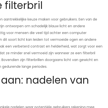
ilterbril
 een aantrekkelijke keuze maken voor gebruikers. Een van de
k zijn ontworpen om schadelijk blauw licht en andere
uttig voor mensen die veel tijd achter een computer
n dit soort licht kan leiden tot vermoeide ogen en andere
ak een verbeterd contrast en helderheid, wat zorgt voor een
t ze minder snel vermoeid zijn wanneer ze een filterbril
 Bovendien zijn filterbrillen doorgaans licht van gewicht en
jn gedurende lange periodes.
il aan: nadelen van
ok enkele nadelen waar potentiële gebruikers rekening mee