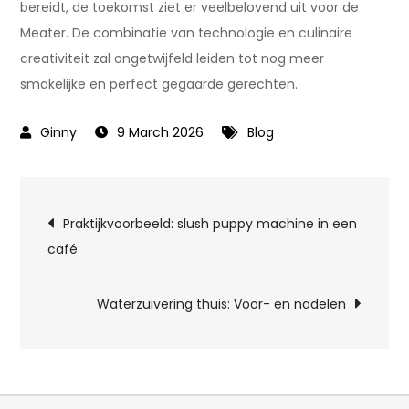
bereidt, de toekomst ziet er veelbelovend uit voor de
Meater. De combinatie van technologie en culinaire
creativiteit zal ongetwijfeld leiden tot nog meer
smakelijke en perfect gegaarde gerechten.
9 March 2026
Blog
Post
Praktijkvoorbeeld: slush puppy machine in een
café
navigation
Waterzuivering thuis: Voor- en nadelen