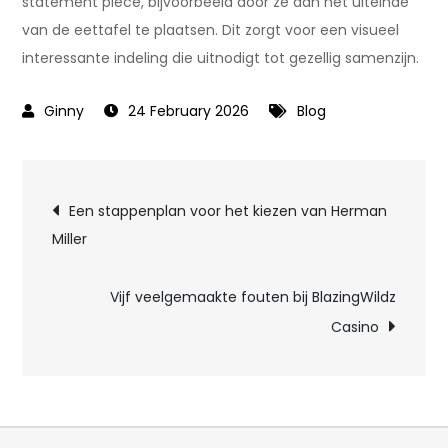
statement piece, bijvoorbeeld door ze aan het uiteinde
van de eettafel te plaatsen. Dit zorgt voor een visueel
interessante indeling die uitnodigt tot gezellig samenzijn.
24 February 2026
Blog
Post
Een stappenplan voor het kiezen van Herman
Miller
navigation
Vijf veelgemaakte fouten bij BlazingWildz
Casino